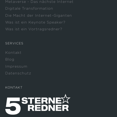
Metaverse - Das nächste Internet
Digitale Transformation
Die Macht der Internet-Giganten
Was ist ein Keynote Speaker?
Was ist ein Vortragsredner?
SERVICES
Kontakt
Blog
Impressum
Datenschutz
KONTAKT